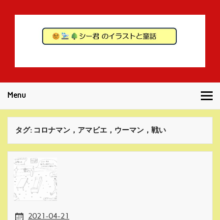
Skip
to
content
シー君のイラス
気ままに作成してイラストや童話です。
トと童話
Menu
タグ:
コロナマン，アマビエ，ウーマン，戦い
2021-04-21