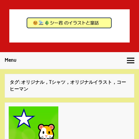
Skip
to
content
シー君のイラス
気ままに作成してイラストや童話です。
トと童話
Menu
タグ:
オリジナル，Tシャツ，オリジナルイラスト，コー
ヒーマン